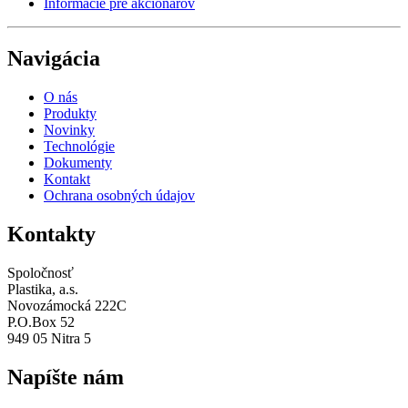
Informácie pre akcionárov
Navigácia
O nás
Produkty
Novinky
Technológie
Dokumenty
Kontakt
Ochrana osobných údajov
Kontakty
Spoločnosť
Plastika, a.s.
Novozámocká 222C
P.O.Box 52
949 05 Nitra 5
Napíšte nám