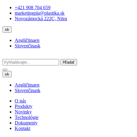
+421 908 704 659
marketingpla@plastika.sk
Novozámocká 222C, Nitra
sk
Angličtina
en
Slovenčina
sk
Hľadať
sk
Angličtina
en
Slovenčina
sk
O nás
Produkty
Novinky
Technológie
Dokumenty
Kontakt