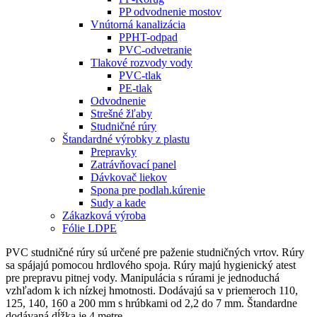
PP odvodnenie mostov
Vnútorná kanalizácia
PPHT-odpad
PVC-odvetranie
Tlakové rozvody vody
PVC-tlak
PE-tlak
Odvodnenie
Strešné žľaby
Studničné rúry
Štandardné výrobky z plastu
Prepravky
Zatrávňovací panel
Dávkovač liekov
Spona pre podlah.kúrenie
Sudy a kade
Zákazková výroba
Fólie LDPE
PVC studničné rúry sú určené pre paženie studničných vrtov. Rúry
sa spájajú pomocou hrdlového spoja. Rúry majú hygienický atest
pre prepravu pitnej vody. Manipulácia s rúrami je jednoduchá
vzhľadom k ich nízkej hmotnosti. Dodávajú sa v priemeroch 110,
125, 140, 160 a 200 mm s hrúbkami od 2,2 do 7 mm. Štandardne
dodávaná dĺžka je 4 metre.