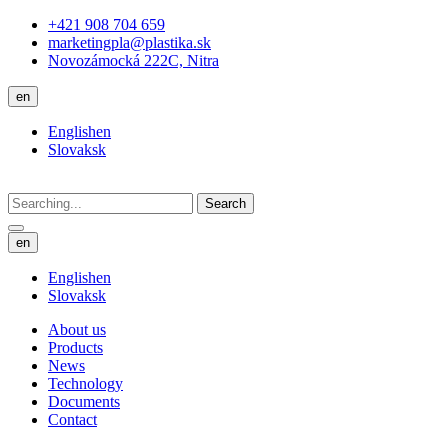
+421 908 704 659
marketingpla@plastika.sk
Novozámocká 222C, Nitra
en
English
en
Slovak
sk
Search
en
English
en
Slovak
sk
About us
Products
News
Technology
Documents
Contact