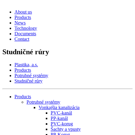
About us
Products
News
Technology
Documents
Contact
Studničné rúry
Plastika, a.s.
Products
Potrubné systémy
Studničné rúry
Products
Potrubné systémy
Vonkajšia kanalizácia
PVC-kanál
PP-kanál
PVC-korug
Šachty a vpusty
PP-Korug