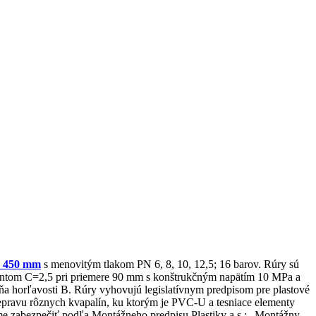
5, 450 mm
s menovitým tlakom PN 6, 8, 10, 12,5; 16 barov. Rúry sú
ientom C=2,5 pri priemere 90 mm s konštrukčným napätím 10 MPa a
a horľavosti B. Rúry vyhovujú legislatívnym predpisom pre plastové
prepravu rôznych kvapalín, ku ktorým je PVC-U a tesniace elementy
me zabezpečiť podľa Montážneho predpisu Plastiky a.s.: „Montážny