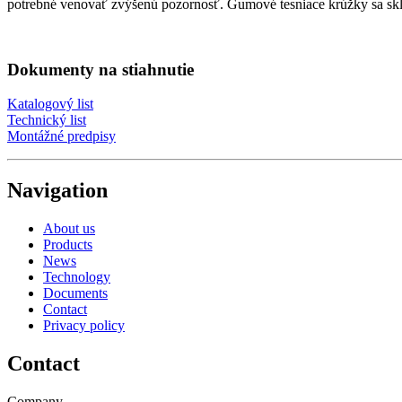
potrebné venovať zvýšenú pozornosť. Gumové tesniace krúžky sa sk
Dokumenty na stiahnutie
Katalogový list
Technický list
Montážné predpisy
Navigation
About us
Products
News
Technology
Documents
Contact
Privacy policy
Contact
Company