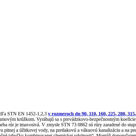
podľa STN EN 1452-1,2,3
v rozmeroch dn 90, 110, 160, 225, 280, 31
é gumovým krúžkom. Vyrábajú sa s prevádzkovo-bezpečnostným koefic
ba rúr je tmavosivá. V zmysle STN 73 0862 sú rúry zaradené do stupň
avu pitnej a úžitkovej vody, na pretlakovú a vákuovú kanalizáciu a na 
kačné tabuľky kombinovanej chemickej odolnosti“. Montáž doporučuje