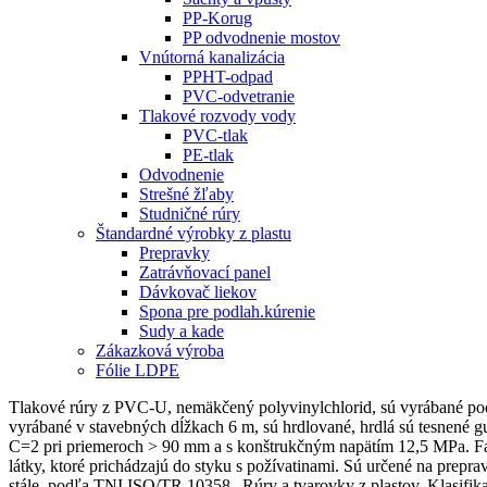
PP-Korug
PP odvodnenie mostov
Vnútorná kanalizácia
PPHT-odpad
PVC-odvetranie
Tlakové rozvody vody
PVC-tlak
PE-tlak
Odvodnenie
Strešné žľaby
Studničné rúry
Štandardné výrobky z plastu
Prepravky
Zatrávňovací panel
Dávkovač liekov
Spona pre podlah.kúrenie
Sudy a kade
Zákazková výroba
Fólie LDPE
Tlakové rúry z PVC-U, nemäkčený polyvinylchlorid, sú vyrábané 
vyrábané v stavebných dĺžkach 6 m, sú hrdlované, hrdlá sú tesnen
C=2 pri priemeroch > 90 mm a s konštrukčným napätím 12,5 MPa. Far
látky, ktoré prichádzajú do styku s požívatinami. Sú určené na prepr
stále, podľa TNI ISO/TR 10358 „Rúry a tvarovky z plastov. Klasifi