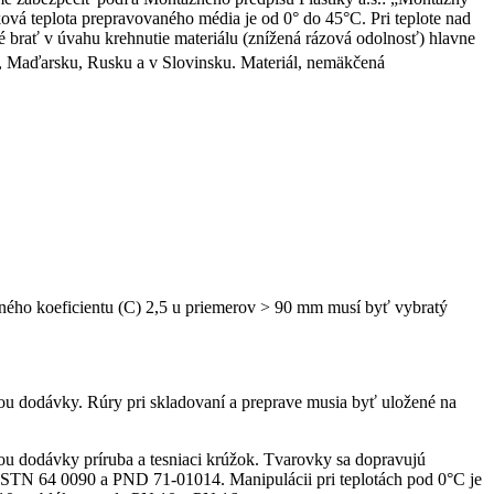
vá teplota prepravovaného média je od 0° do 45°C. Pri teplote nad
né brať v úvahu krehnutie materiálu (znížená rázová odolnosť) hlavne
, Maďarsku, Rusku a v Slovinsku. Materiál, nemäkčená
ného koeficientu (C) 2,5 u priemerov > 90 mm musí byť vybratý
u dodávky. Rúry pri skladovaní a preprave musia byť uložené na
ťou dodávky príruba a tesniaci krúžok. Tvarovky sa dopravujú
e STN 64 0090 a PND 71-01014. Manipulácii pri teplotách pod 0°C je