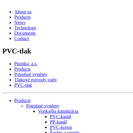
About us
Products
News
Technology
Documents
Contact
PVC-tlak
Plastika, a.s.
Products
Potrubné systémy
Tlakové rozvody vody
PVC-tlak
Products
Potrubné systémy
Vonkajšia kanalizácia
PVC-kanál
PP-kanál
PVC-korug
Šachty a vpusty