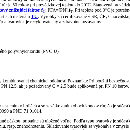
rúr je 50 rokov pri prevádzkovej teplote do 20°C. Stanovená prevádzko
ový znižujúci faktor f
: PFA=[PN].f
. Pri teplote pod 0°C je potreb
T
T
ostiach materiálu
TU
. Výrobky sú certifikované v SR, ČR, Chorvátsku
 a tvaroviek je recyklovateľný a zdravotne nezávadný.
ého polyvinylchloridu (PVC-U)
y kombinovanej chemickej odolnosti Poznámka: Pri použití bezpečnost
pre PN 12,5, ak je požadovaný C = 2,5 bude aplikovaná pri PN 10 barov.
esnením v hrdlách a so zazátkovaním oboch koncov rúr, čo je súčasťo
4 0090 a PND 71 01014.
azané páskou, prípadne sú uložené voľne. Podľa typu tvarovky je súčas
niu, resp. znehodnoteniu. Skladovanie tvaroviek sa vykonáva v zmysl