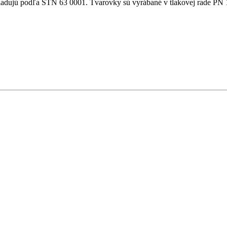
ladujú podľa STN 63 0001. Tvarovky sú vyrábané v tlakovej rade PN 