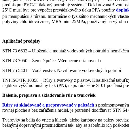
predpis pre PVC-U tlakový potrubný systém.“ Deklarovaná životnosť 
25°C musí byť pre výpočet prevádzkového tlaku PFA použitý
doplnk
pri manipulácii s rúrami. Informácie o fyzikálno-mechanických vlastn
polyvinylchloridová zmes, MRS min. 25MPa, používaný na výrobu rúr
Aplikačné predpisy
STN 73 6632 – Uloženie a montáž vodovodných potrubí z nemäkčen
STN 73 3050 – Zemné práce. Všeobecné ustanovenia
STN 75 5401 – Vodárenstvo. Navrhovanie vodovodných potrubí
TNI ISO/TR 10358 – Rúry a tvarovky z plastov. Klasifikačné tabuľk
najbližší vyšší nominálny tlak (PN), napr. rúra série S101 počítaná 
Balenie, preprava a skladovanie rúr a tvaroviek
Rúry sú skladované a prepravované v paletách
s predmontovaným t
rovnej ploche a bez zaťaženia hrdiel, je potrebné dodržiavať STN 6
Tvarovky sa balia do vriec a klietok, alebo kartónov na palety previ
bežnými dopravnými prostriedkami tak, aby sa zabránilo ich poškode