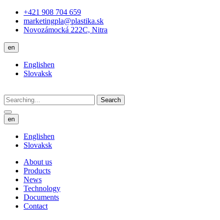
+421 908 704 659
marketingpla@plastika.sk
Novozámocká 222C, Nitra
en
English
en
Slovak
sk
Search
en
English
en
Slovak
sk
About us
Products
News
Technology
Documents
Contact