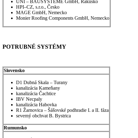
UNI – BAUSYSTEME GmbH, Rakúsko
HPI–CZ, s.r.o., Česko
MAGE GmbH, Nemecko
Monier Roofing Components GmbH, Nemecko
POTRUBNÉ SYSTÉMY
Slovensko
D1 Dubná Skala – Turany
kanalizácia Kameňany
kanalizácia Čachtice
IBV Necpaly
kanalizácia Habovka
R1 Žarnovica – Šášovské podhradie I. a II. fáza
severný obchvat B. Bystrica
Rumunsko