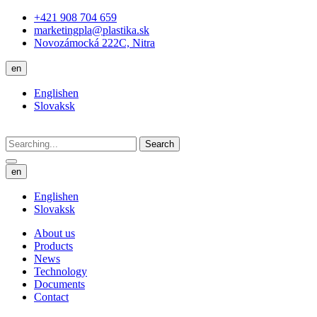
+421 908 704 659
marketingpla@plastika.sk
Novozámocká 222C, Nitra
en
English
en
Slovak
sk
Search
en
English
en
Slovak
sk
About us
Products
News
Technology
Documents
Contact