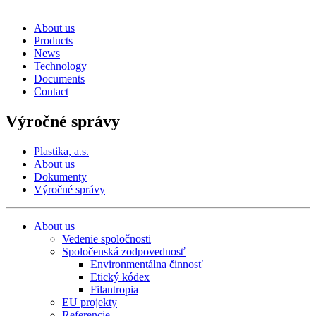
About us
Products
News
Technology
Documents
Contact
Výročné správy
Plastika, a.s.
About us
Dokumenty
Výročné správy
About us
Vedenie spoločnosti
Spoločenská zodpovednosť
Environmentálna činnosť
Etický kódex
Filantropia
EU projekty
Referencie