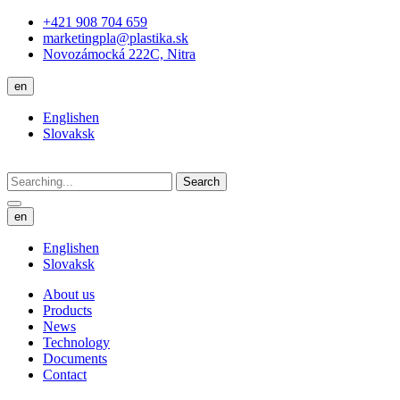
+421 908 704 659
marketingpla@plastika.sk
Novozámocká 222C, Nitra
en
English
en
Slovak
sk
Search
en
English
en
Slovak
sk
About us
Products
News
Technology
Documents
Contact