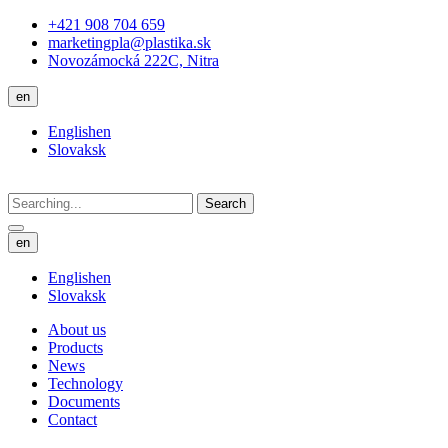
+421 908 704 659
marketingpla@plastika.sk
Novozámocká 222C, Nitra
en
English
en
Slovak
sk
Search
en
English
en
Slovak
sk
About us
Products
News
Technology
Documents
Contact