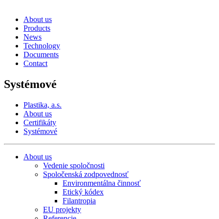
About us
Products
News
Technology
Documents
Contact
Systémové
Plastika, a.s.
About us
Certifikáty
Systémové
About us
Vedenie spoločnosti
Spoločenská zodpovednosť
Environmentálna činnosť
Etický kódex
Filantropia
EU projekty
Referencie