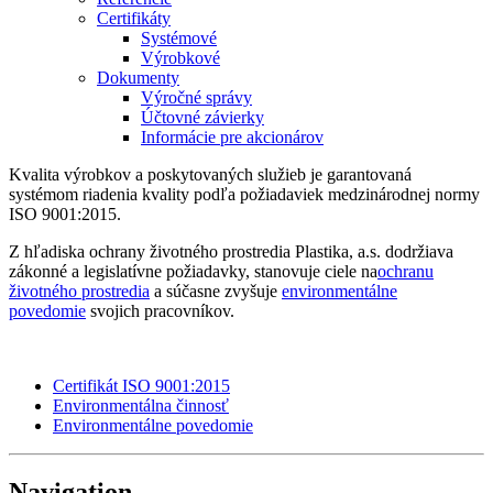
Certifikáty
Systémové
Výrobkové
Dokumenty
Výročné správy
Účtovné závierky
Informácie pre akcionárov
Kvalita výrobkov a poskytovaných služieb je garantovaná
systémom riadenia kvality podľa požiadaviek medzinárodnej normy
ISO 9001:2015.
Z hľadiska ochrany životného prostredia Plastika, a.s. dodržiava
zákonné a legislatívne požiadavky, stanovuje ciele na
ochranu
životného prostredia
a súčasne zvyšuje
environmentálne
povedomie
svojich pracovníkov.
Certifikát ISO 9001:2015
Environmentálna činnosť
Environmentálne povedomie
Navigation