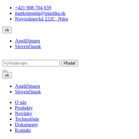
+421 908 704 659
marketingpla@plastika.sk
Novozámocká 222C, Nitra
sk
Angličtina
en
Slovenčina
sk
Hľadať
sk
Angličtina
en
Slovenčina
sk
O nás
Produkty
Novinky
Technológie
Dokumenty
Kontakt