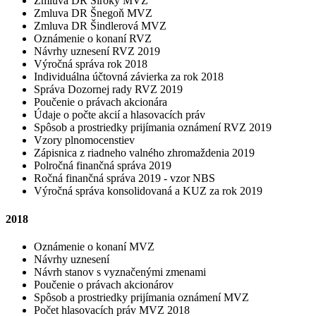
Zmluva DR Široký MVZ
Zmluva DR Šnegoň MVZ
Zmluva DR Šindlerová MVZ
Oznámenie o konaní RVZ
Návrhy uznesení RVZ 2019
Výročná správa rok 2018
Individuálna účtovná závierka za rok 2018
Správa Dozornej rady RVZ 2019
Poučenie o právach akcionára
Údaje o počte akcií a hlasovacích práv
Spôsob a prostriedky prijímania oznámení RVZ 2019
Vzory plnomocenstiev
Zápisnica z riadneho valného zhromaždenia 2019
Polročná finančná správa 2019
Ročná finančná správa 2019 - vzor NBS
Výročná správa konsolidovaná a KUZ za rok 2019
2018
Oznámenie o konaní MVZ
Návrhy uznesení
Návrh stanov s vyznačenými zmenami
Poučenie o právach akcionárov
Spôsob a prostriedky prijímania oznámení MVZ
Počet hlasovacích práv MVZ 2018