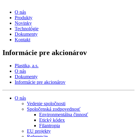
O nás
Produkty
Novinky
Technológie
Dokumenty
Kontakt
Informácie pre akcionárov
Plastika, a.s.
O nás
Dokumenty
Informácie pre akcionárov
O nás
Vedenie spoločnosti
Spoločenská zodpovednosť
Environmentálna činnosť
Etický kódex
Filantropia
EU projekty
Referencie